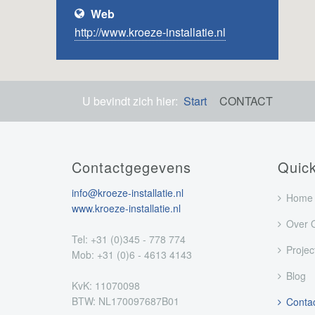
Web
http://www.kroeze-installatie.nl
U bevindt zich hier:
Start
CONTACT
Contactgegevens
Quic
info@kroeze-installatie.nl
Home
www.kroeze-installatie.nl
Over 
Tel: +31 (0)345 - 778 774
Projec
Mob: +31 (0)6 - 4613 4143
Blog
KvK: 11070098
BTW: NL170097687B01
Conta